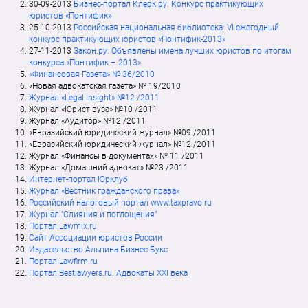
30-09-2013
Бизнес-портал Клерк.ру: Конкурс практикующих
юристов «Понтифик»
25-10-2013
Российская национальная библиотека: VI ежегодный
конкурс практикующих юристов «Понтифик-2013»
27-11-2013
Закон.ру: Объявлены имена лучших юристов по итогам
конкурса «Понтифик – 2013»
«Финансовая Газета» № 36/2010
«Новая адвокатская газета» № 19/2010
Журнал «Legal Insight» №12 /2011
Журнал «Юрист вуза» №10 /2011
Журнал «Аудитор» №12 /2011
«Евразийский юридический журнал» №09 /2011
«Евразийский юридический журнал» №12 /2011
Журнал «Финансы в документах» № 11 /2011
Журнал «Домашний адвокат» №23 /2011
Интернет-портал Юрклуб
Журнал «Вестник гражданского права»
Российский налоговый портал www.taxpravo.ru
Журнал "Слияния и поглощения"
Портал Lawmix.ru
Сайт Ассоциации юристов России
Издательство Альпина Бизнес Букс
Портал Lawfirm.ru
Портал Bestlawyers.ru. Адвокаты XXI века